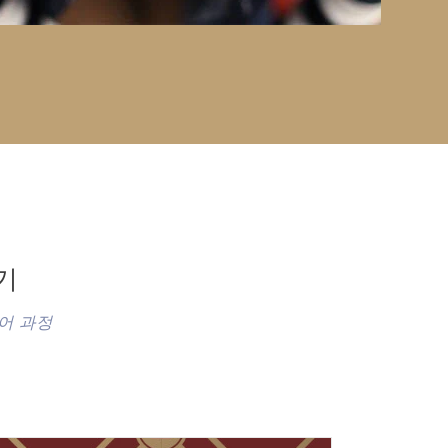
기
어 과정