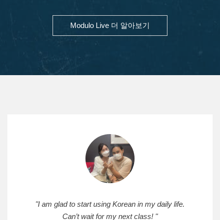
Modulo Live 더 알아보기
"I am glad to start using Korean in my daily life.
Can’t wait for my next class! "