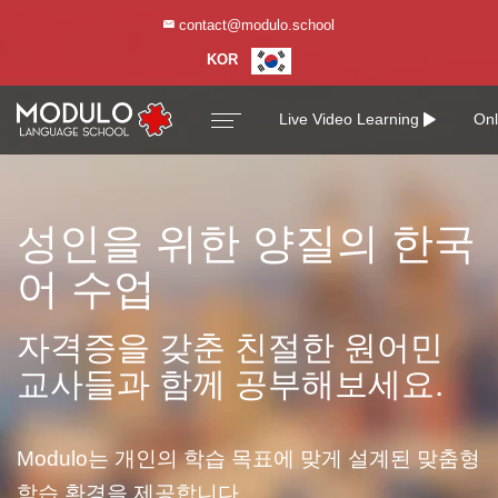
contact@modulo.school
contact@modulo.school
KOR
KOR
Live Video Learning
Onl
성인을 위한 양질의 한국
어 수업
자격증을 갖춘 친절한 원어민
교사들과 함께 공부해보세요.
Modulo는 개인의 학습 목표에 맞게 설계된 맞춤형
학습 환경을 제공합니다.